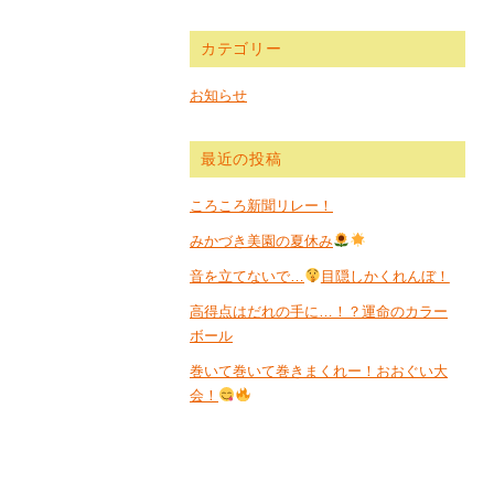
カテゴリー
お知らせ
最近の投稿
ころころ新聞リレー！
みかづき美園の夏休み
音を立てないで…
目隠しかくれんぼ！
高得点はだれの手に…！？運命のカラー
ボール
巻いて巻いて巻きまくれー！おおぐい大
会！